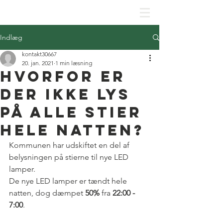
SKJOLDHØJPARKENS GRUNDEJERFORENING
Indlæg
kontakt30667
20. jan. 2021
1 min læsning
Hvorfor er
der ikke lys
på alle stier
hele natten?
Kommunen har udskiftet en del af 
belysningen på stierne til nye LED 
lamper. 
De nye LED lamper er tændt hele 
natten, dog dæmpet 
50%
 fra 
22:00 - 
7:00
.