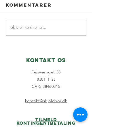
Kommentarer
Skriv en kommentar...
Nyhedsbrev
Skjoldh
juni☀️
dagen x 
2026
Kontakt os
Fejøvænget 33
8381 Tilst
CVR: 38460315
kontakt@skjoldhoj.dk
Tilmeld
kontingentbetaling