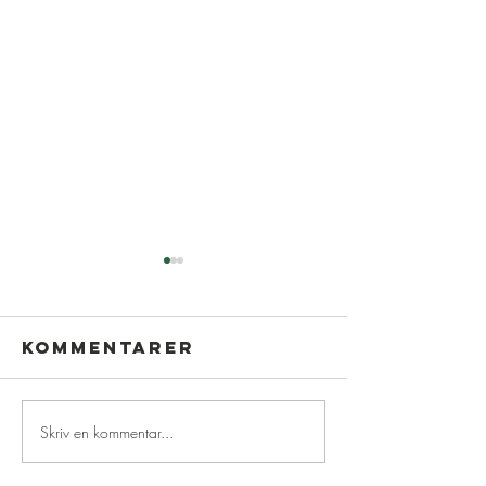
Kommentarer
Skriv en kommentar...
Nyhedsbrev
Skjoldh
juni☀️
dagen x 