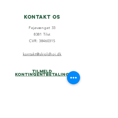
2026
Kontakt os
Fejøvænget 33
8381 Tilst
CVR: 38460315
kontakt@skjoldhoj.dk
Tilmeld
kontingentbetaling
Sociale medier
Officiel
Facebookside