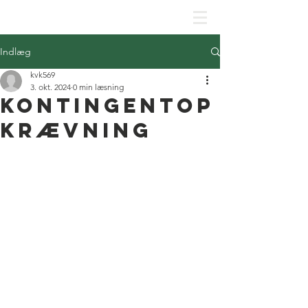
SKJOLDHØJPARKENS GRUNDEJERFORENING
Indlæg
kvk569
3. okt. 2024
0 min læsning
Kontingentop
krævning