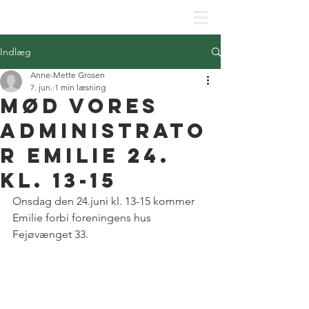
SKJOLDHØJPARKENS GRUNDEJERFORENING
Indlæg
Anne-Mette Grosen
7. jun.
1 min læsning
Mød vores
administrato
r Emilie 24.
kl. 13-15
Onsdag den 24.juni kl. 13-15 kommer 
Emilie forbi foreningens hus 
Fejøvænget 33.