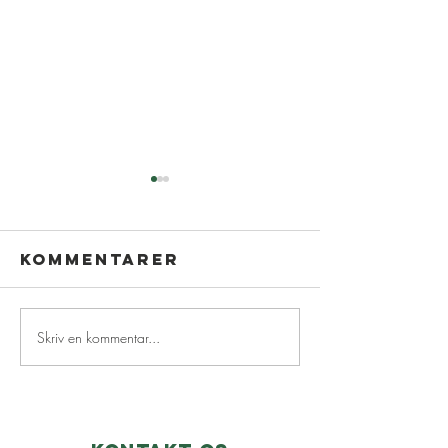
Kommentarer
Skriv en kommentar...
Nyhedsbrev
Skjoldh
juni☀️
dagen x 
2026