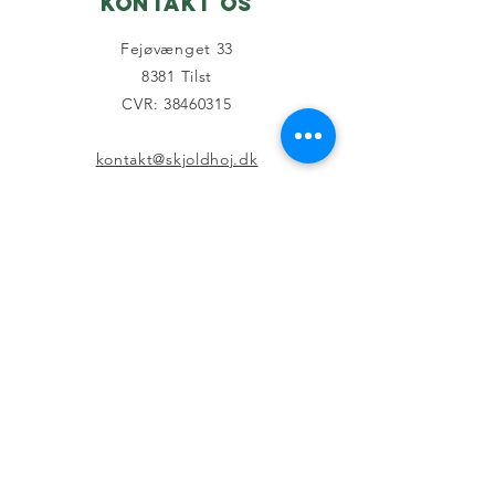
Kontakt os
Fejøvænget 33
8381 Tilst
CVR: 38460315
kontakt@skjoldhoj.dk
Tilmeld
kontingentbetaling
Sociale medier
Officiel
Facebookside
Grundejerforeningen
s Facebookside kan
findes her