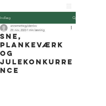
SKJOLDHØJPARKENS GRUNDEJERFORENING
Indlæg
annemettegyldenlov
29. nov. 2023
1 min læsning
Sne,
plankeværk
og
julekonkurre
nce