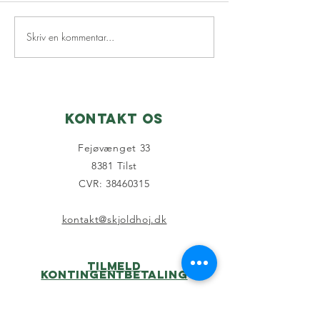
Skriv en kommentar...
Nyhedsbrev
Skjoldh
juni☀️
dagen x 
2026
Kontakt os
Fejøvænget 33
8381 Tilst
CVR: 38460315
kontakt@skjoldhoj.dk
Tilmeld
kontingentbetaling