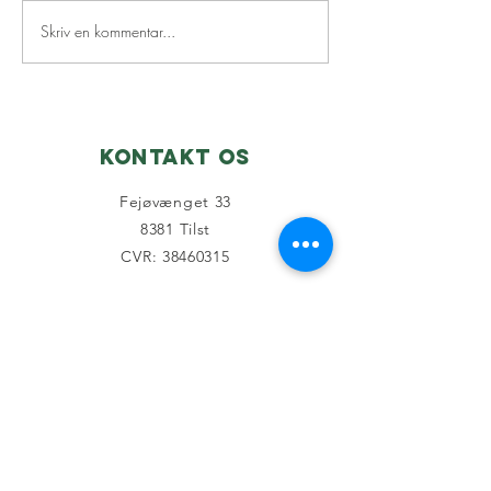
Skriv en kommentar...
Nyhedsbrev
Skjoldh
juni☀️
dagen x 
2026
Kontakt os
Fejøvænget 33
8381 Tilst
CVR: 38460315
kontakt@skjoldhoj.dk
Tilmeld
kontingentbetaling
Sociale medier