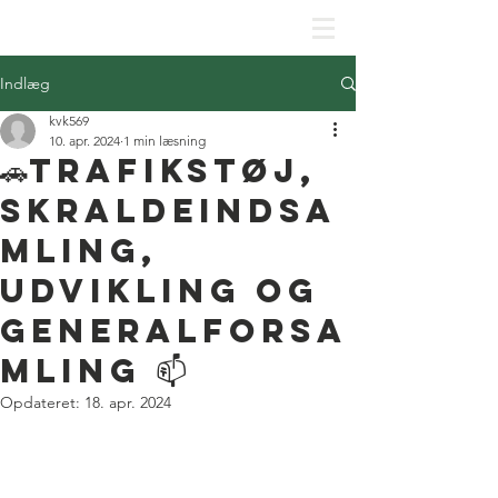
SKJOLDHØJPARKENS GRUNDEJERFORENING
Indlæg
kvk569
10. apr. 2024
1 min læsning
🚗Trafikstøj,
skraldeindsa
mling,
udvikling og
Generalforsa
mling 📫
Opdateret:
18. apr. 2024