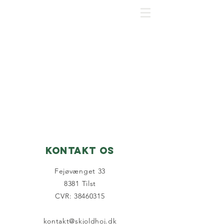
SKJOLDHØJPARKENS GRUNDEJERFORENING
Kontakt os
Fejøvænget 33
8381 Tilst
CVR: 38460315
kontakt@skjoldhoj.dk