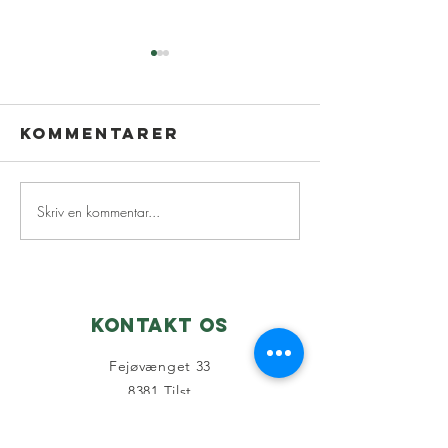
Kommentarer
Skriv en kommentar...
Nyhedsbrev
Skjoldh
juni☀️
dagen x 
2026
Kontakt os
Fejøvænget 33
8381 Tilst
CVR: 38460315