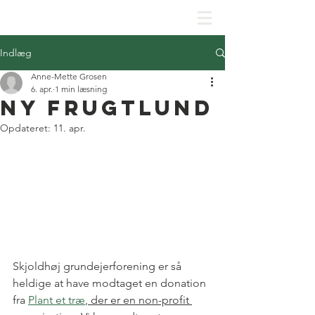
SKJOLDHØJPARKENS GRUNDEJERFORENING
Indlæg
Anne-Mette Grosen
6. apr.
1 min læsning
Ny frugtlund
Opdateret:
11. apr.
Skjoldhøj grundejerforening er så 
heldige at have modtaget en donation 
fra 
Plant et træ
, der er en non-profit 