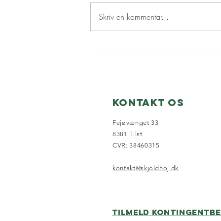
Skriv en kommentar...
Juli-nyt fra
grundejerfore
🏖️
Kontakt os
Fejøvænget 33
8381 Tilst
CVR: 38460315
kontakt@skjoldhoj.dk
Tilmeld kontingentbe