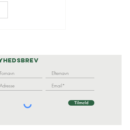
joldhøj
gen x tst
26
yhedsbrev
Tilmeld