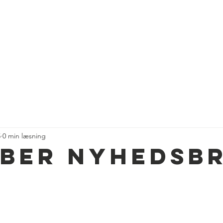
NG
Introduktion
Ny Grundejer i parken
Nyheder
Arran
5
0 min læsning
ber nyhedsb