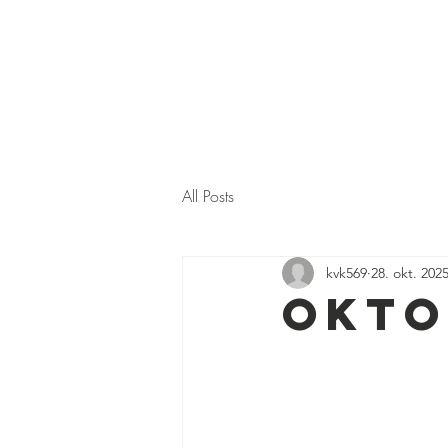
SKJOLDHØJPARKENS GRUNDEJERFORENI
All Posts
kvk569
28. okt. 202
Okto