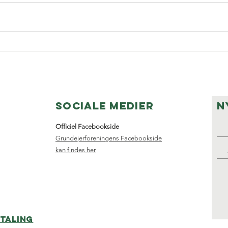
Nyhedsbrev
Sk
juni☀️
da
20
ningen
Sociale medier
N
Officiel Facebookside
Grundejerforeningens Facebookside
kan findes her
taling