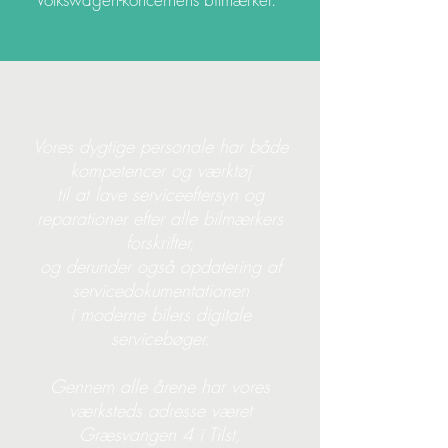
Vores dygtige personale har både
kompetencer og værktøj
til at lave serviceeftersyn og
reparationer
efter alle bilmærkers
forskrifter,
og derunder også opdatering af
servicedokumentationen
i moderne bilers digitale
servicebøger.
Gennem alle årene har vores
værksteds adresse været
Græsvangen 4 i Tilst,