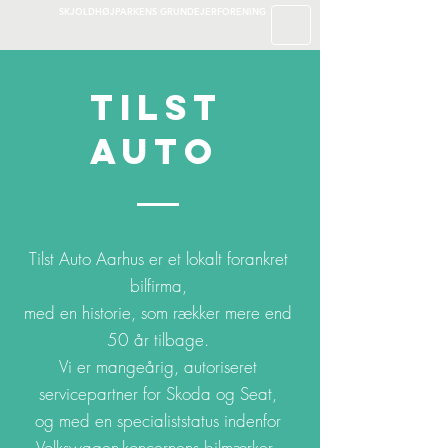
SKJOLDHØJPARKENS GRUNDEJERFORENING
Tilst
AUTO
Tilst Auto Aarhus er et lokalt forankret
bilfirma,
med en historie, som rækker mere end
50 år tilbage.
Vi er mangeårig, autoriseret
servicepartner for Skoda og Seat,
og med en specialiststatus indenfor
Volkswagen-koncernens bilmærker.