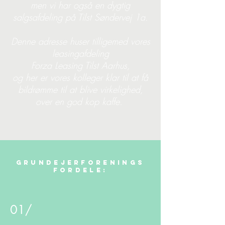
men vi har også en dygtig
salgsafdeling på Tilst Søndervej 1a.
Denne adresse huser tilligemed vores
leasingafdeling
Forza Leasing Tilst Aarhus,
og her er vores kolleger klar til at få
bildrømme
til at blive virkelighed,
over en god kop kaffe.
GrundejerforeninGs
fordele:
01/